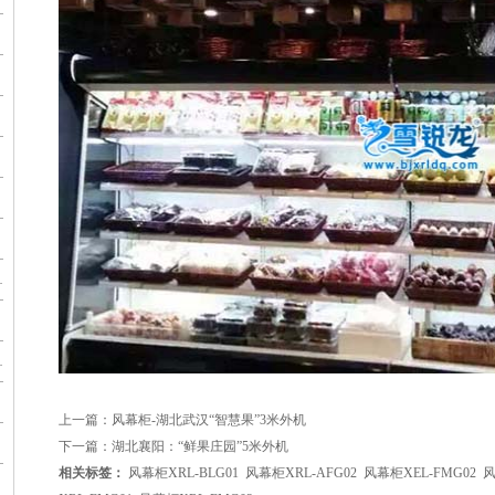
几个方面
几个方面
上一篇：
风幕柜-湖北武汉“智慧果”3米外机
下一篇：
湖北襄阳：“鲜果庄园”5米外机
相关标签：
风幕柜XRL-BLG01
风幕柜XRL-AFG02
风幕柜XEL-FMG02
风